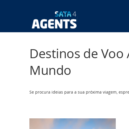
Passar
para
o
Main
conteúdo
principal
navigatio
Destinos de Voo 
Mundo
Se procura ideias para a sua próxima viagem, espr