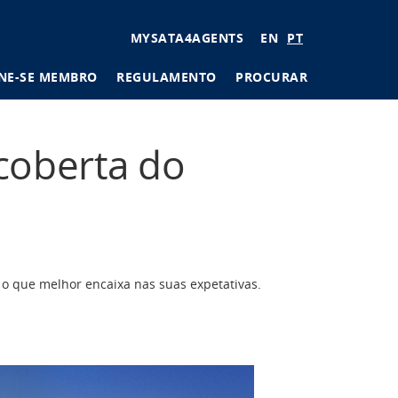
User
MYSATA4AGENTS
EN
PT
account
NE-SE MEMBRO
REGULAMENTO
PROCURAR
menu
scoberta do
 o que melhor encaixa nas suas expetativas.