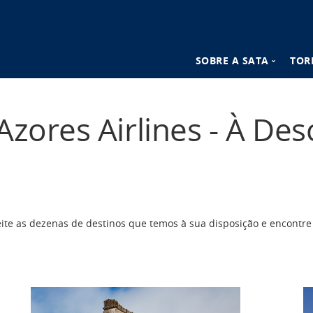
SOBRE A SATA
TOR
n
Destinos SATA
Azores Airlines - À De
Vantagens SATA
eite as dezenas de destinos que temos à sua disposição e encontre