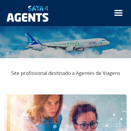
Passar
para
o
conteúdo
principal
Site profissional destinado a Agentes de Viagens