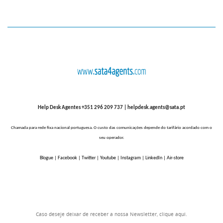
Help Desk Agentes +351 296 209 737 |
helpdesk.agents@sata.pt
Chamada para rede fixa nacional portuguesa. O custo das comunicações depende do tarifário acordado com o
seu operador.
Blogue
|
Facebook
|
Twitter
|
Youtube
|
Instagram
|
LinkedIn
|
Air-store
Caso deseje deixar de receber a nossa Newsletter, clique
aqui
.