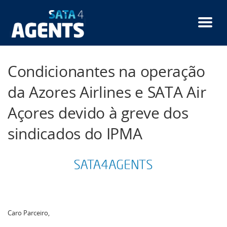
Passar
para
o
conteúdo
principal
Condicionantes na operação
da Azores Airlines e SATA Air
Açores devido à greve dos
sindicados do IPMA
Caro Parceiro,